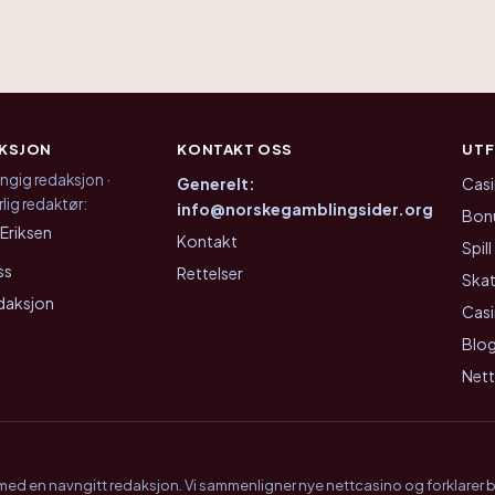
KSJON
KONTAKT OSS
UT
gig redaksjon ·
Generelt:
Cas
lig redaktør:
info@norskegamblingsider.org
Bon
Eriksen
Kontakt
Spill
ss
Rettelser
Ska
edaksjon
Casi
Blo
Nett
d en navngitt redaksjon. Vi sammenligner nye nettcasino og forklarer bon