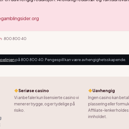
gamblingsider.org
n
· 800 800 40
lpelinjen
på 800 800 40. Pengespill kan være avhengighetsskapende.
◆
Seriøse casino
◆
Uavhengig
Vi anbefaler kun lisensierte casino vi
Ingen casino kan betal
mener er trygge, og er tydelige på
plassering eller formul
risiko.
Affiliate-lenker holdes 
innholdet.
g
t