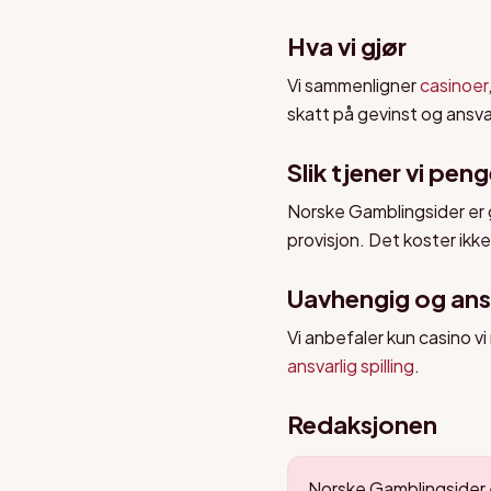
Hva vi gjør
Vi sammenligner
casinoer
skatt på gevinst og ansvarl
Slik tjener vi peng
Norske Gamblingsider er gr
provisjon. Det koster ik
Uavhengig og ans
Vi anbefaler kun casino vi
ansvarlig spilling
.
Redaksjonen
Norske Gamblingsider e