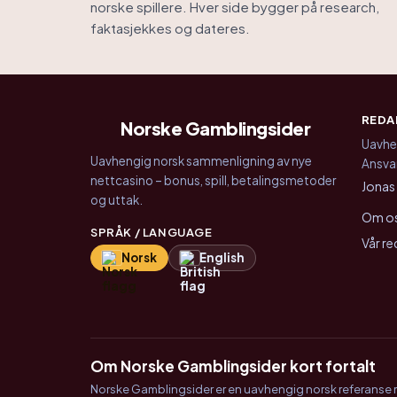
norske spillere. Hver side bygger på research,
faktasjekkes og dateres.
REDA
Norske Gamblingsider
Uavhen
Uavhengig norsk sammenligning av nye
Ansvar
nettcasino – bonus, spill, betalingsmetoder
Jonas 
og uttak.
Om o
SPRÅK / LANGUAGE
Vår r
Norsk
English
Om Norske Gamblingsider kort fortalt
Norske Gamblingsider er en uavhengig norsk referanse me