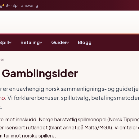
ng
18+ · Spill ansvarlig
Spill
Betaling
Guider
Blogg
er
 Gamblingsider
 er en uavhengig norsk sammenlignings- og guidetjen
no
. Vi forklarer bonuser, spillutvalg, betalingsmetoder
.
r ikke imot innskudd. Norge har statlig spillmonopol (Norsk Tippi
 lisensiert i utlandet (blant annet på Malta/MGA). Vi omtaler o
 tar imot norske spillere.