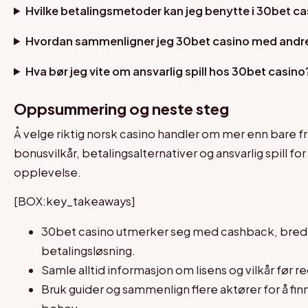
Hvilke betalingsmetoder kan jeg benytte i 30bet c
Hvordan sammenligner jeg 30bet casino med andre
Hva bør jeg vite om ansvarlig spill hos 30bet casino
Oppsummering og neste steg
Å velge riktig norsk casino handler om mer enn bare fr
bonusvilkår, betalingsalternativer og ansvarlig spill fo
opplevelse.
[BOX:key_takeaways]
30bet casino utmerker seg med cashback, bredt 
betalingsløsning.
Samle alltid informasjon om lisens og vilkår før re
Bruk guider og sammenlign flere aktører for å fin