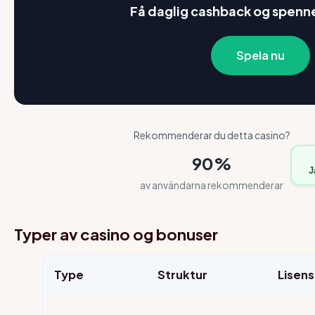
Få daglig cashback og spenn
Spela nu
Rekommenderar du detta casino?
90%
J
av användarna rekommenderar
Typer av casino og bonuser
Type
Struktur
Lisens