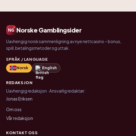
Norske Gamblingsider
Uavhengig norsk sammenligning av nye nettcasino – bonus,
spill, betalingsmetoder og uttak.
SPRÅK / LANGUAGE
Norsk
English
REDAKSJON
Uavhengig redaksjon · Ansvarlig redaktør:
Jonas Eriksen
Om oss
Vår redaksjon
KONTAKT OSS