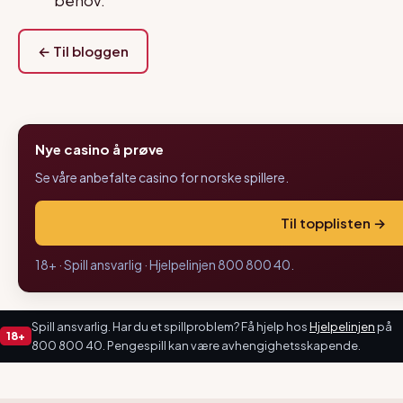
behov.
← Til bloggen
Nye casino å prøve
Se våre anbefalte casino for norske spillere.
Til topplisten →
18+ · Spill ansvarlig · Hjelpelinjen 800 800 40.
Spill ansvarlig. Har du et spillproblem? Få hjelp hos
Hjelpelinjen
på
18+
800 800 40. Pengespill kan være avhengighetsskapende.