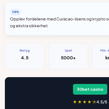
TIPS
Opplev fordelene med Curacao-lisens og krypto so
og ekstra sikkerhet.
Betyg
Spel
Min. 
4.5
5000+
k
30bet casino
★ ★ ★ ★ ☆
4.5/5