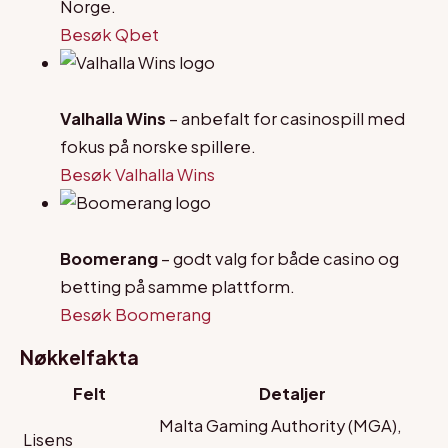
Norge.
Besøk Qbet
Valhalla Wins
– anbefalt for casinospill med
fokus på norske spillere.
Besøk Valhalla Wins
Boomerang
– godt valg for både casino og
betting på samme plattform.
Besøk Boomerang
Nøkkelfakta
Felt
Detaljer
Malta Gaming Authority (MGA),
Lisens