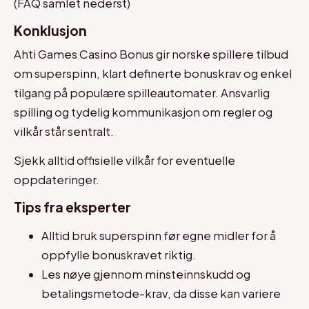
(FAQ samlet nederst)
Konklusjon
Ahti Games Casino Bonus gir norske spillere tilbud
om superspinn, klart definerte bonuskrav og enkel
tilgang på populære spilleautomater. Ansvarlig
spilling og tydelig kommunikasjon om regler og
vilkår står sentralt.
Sjekk alltid offisielle vilkår for eventuelle
oppdateringer.
Tips fra eksperter
Alltid bruk superspinn før egne midler for å
oppfylle bonuskravet riktig.
Les nøye gjennom minsteinnskudd og
betalingsmetode-krav, da disse kan variere