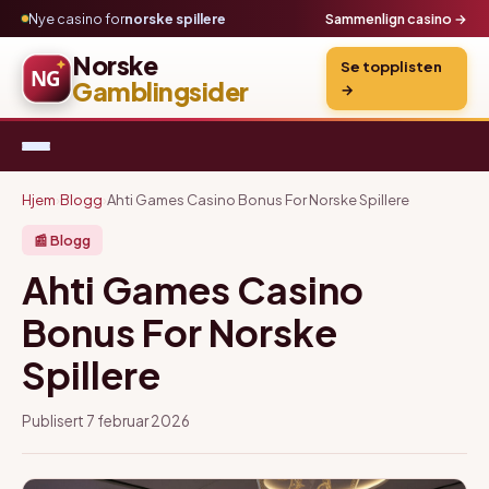
Nye casino for
norske spillere
Sammenlign casino →
Norske
Se topplisten
Gamblingsider
→
Hjem
›
Blogg
›
Ahti Games Casino Bonus For Norske Spillere
📰 Blogg
Ahti Games Casino
Bonus For Norske
Spillere
Publisert 7 februar 2026