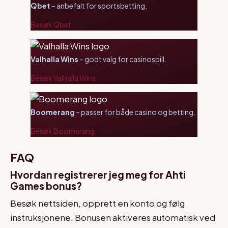
Qbet
– anbefalt for sportsbetting.
Besøk Qbet
Valhalla Wins
– godt valg for casinospill.
Besøk Valhalla Wins
Boomerang
– passer for både casino og betting.
Besøk Boomerang
FAQ
Hvordan registrerer jeg meg for Ahti
Games bonus?
Besøk nettsiden, opprett en konto og følg
instruksjonene. Bonusen aktiveres automatisk ved