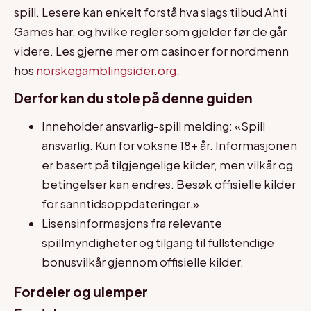
spill. Lesere kan enkelt forstå hva slags tilbud Ahti
Games har, og hvilke regler som gjelder før de går
videre. Les gjerne mer om casinoer for nordmenn
hos
norskegamblingsider.org
.
Derfor kan du stole på denne guiden
Inneholder ansvarlig-spill melding: «Spill
ansvarlig. Kun for voksne 18+ år. Informasjonen
er basert på tilgjengelige kilder, men vilkår og
betingelser kan endres. Besøk offisielle kilder
for sanntidsoppdateringer.»
Lisensinformasjons fra relevante
spillmyndigheter og tilgang til fullstendige
bonusvilkår gjennom offisielle kilder.
Fordeler og ulemper