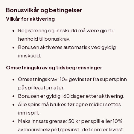
Bonusvilkår og betingelser
Vilkår for aktivering
Registrering og innskudd må være gjort i
henhold til bonuskrav.
Bonusen aktiveres automatisk ved gyldig
innskudd.
Omsetningskrav og tidsbegrensninger
Omsetningskrav: 10x gevinster fra superspinn
på spilleautomater.
Bonusen er gyldig i 60 dager etter aktivering.
Alle spins må brukes før egne midler settes
inn i spill.
Maks innsats grense: 50 kr per spill eller 10%
av bonusbeløpet/gevinst, det som er lavest.