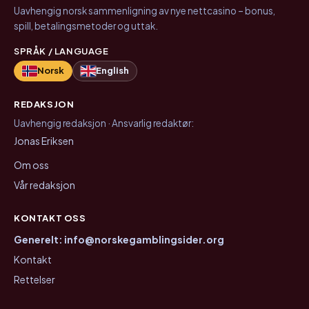
Uavhengig norsk sammenligning av nye nettcasino – bonus,
spill, betalingsmetoder og uttak.
SPRÅK / LANGUAGE
Norsk
English
REDAKSJON
Uavhengig redaksjon · Ansvarlig redaktør:
Jonas Eriksen
Om oss
Vår redaksjon
KONTAKT OSS
Generelt: info@norskegamblingsider.org
Kontakt
Rettelser