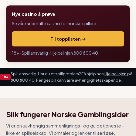
Nye casino å prøve
Se våre anbefalte casino for norske spillere.
Til topplisten →
18+ · Spill ansvarlig · Hjelpelinjen 800 800 40.
Spill ansvarlig. Har du et spillproblem? Få hjelp hos
Hjelpelinjen
på
18+
800 800 40. Pengespill kan være avhengighetsskapende.
Slik fungerer Norske Gamblingsider
Vi er en uavhengig sammenlignings- og guidetjeneste –
ikke et spillselskap. Vi omtaler og lenker til
seriøse,