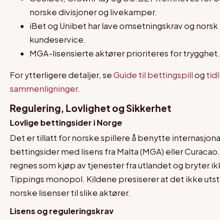
norske divisjoner og livekamper.
iBet og Unibet har lave omsetningskrav og norsk
kundeservice.
MGA-lisensierte aktører prioriteres for trygghet.
For ytterligere detaljer, se
Guide til bettingspill
og
tid
sammenligninger
.
Regulering, Lovlighet og Sikkerhet
Lovlige bettingsider i Norge
Det er tillatt for norske spillere å benytte internasjon
bettingsider med lisens fra Malta (MGA) eller Curacao
regnes som kjøp av tjenester fra utlandet og bryter i
Tippings monopol. Kildene presiserer at det ikke ut
norske lisenser til slike aktører.
Lisens og reguleringskrav