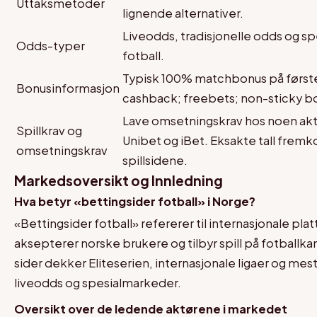
Uttaksmetoder
lignende alternativer.
Liveodds, tradisjonelle odds og spe
Odds-typer
fotball.
Typisk 100% matchbonus på først
Bonusinformasjon
cashback; freebets; non-sticky b
Lave omsetningskrav hos noen ak
Spillkrav og
Unibet og iBet. Eksakte tall fre
omsetningskrav
spillsidene.
Markedsoversikt og Innledning
Hva betyr «bettingsider fotball» i Norge?
«Bettingsider fotball» refererer til internasjonale pl
aksepterer norske brukere og tilbyr spill på fotballka
sider dekker Eliteserien, internasjonale ligaer og me
liveodds og spesialmarkeder.
Oversikt over de ledende aktørene i markedet