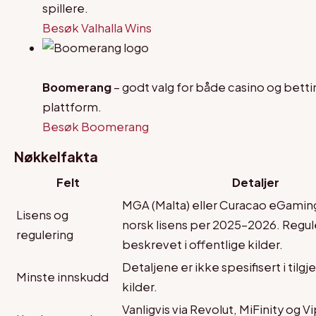
spillere.
Besøk Valhalla Wins
Boomerang
– godt valg for både casino og bet
plattform.
Besøk Boomerang
Nøkkelfakta
Felt
Detaljer
MGA (Malta) eller Curacao eGamin
Lisens og
norsk lisens per 2025–2026. Regul
regulering
beskrevet i offentlige kilder.
Detaljene er ikke spesifisert i tilg
Minste innskudd
kilder.
Vanligvis via Revolut, MiFinity og V