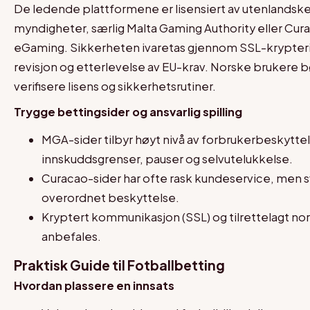
De ledende plattformene er lisensiert av utenlandsk
myndigheter, særlig
Malta Gaming Authority
eller Cur
eGaming. Sikkerheten ivaretas gjennom SSL-krypteri
revisjon og etterlevelse av EU-krav. Norske brukere bø
verifisere lisens og sikkerhetsrutiner.
Trygge bettingsider og ansvarlig spilling
MGA-sider tilbyr høyt nivå av forbrukerbeskyttel
innskuddsgrenser, pauser og selvutelukkelse.
Curacao-sider har ofte rask kundeservice, men 
overordnet beskyttelse.
Kryptert kommunikasjon (SSL) og tilrettelagt nor
anbefales.
Praktisk Guide til Fotballbetting
Hvordan plassere en innsats