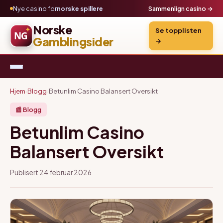
Nye casino for
norske spillere
Sammenlign casino →
Norske
Se topplisten
Gamblingsider
→
Hjem
›
Blogg
›
Betunlim Casino Balansert Oversikt
📰 Blogg
Betunlim Casino
Balansert Oversikt
Publisert 24 februar 2026