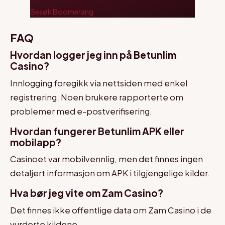
Besøk Boomerang
FAQ
Hvordan logger jeg inn på Betunlim
Casino?
Innlogging foregikk via nettsiden med enkel
registrering. Noen brukere rapporterte om
problemer med e-postverifisering.
Hvordan fungerer Betunlim APK eller
mobilapp?
Casinoet var mobilvennlig, men det finnes ingen
detaljert informasjon om APK i tilgjengelige kilder.
Hva bør jeg vite om Zam Casino?
Det finnes ikke offentlige data om Zam Casino i de
vurderte kildene.