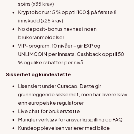
spins (x35 krav)
Kryptobonus: 5 % opptil 100 $ på første 8
innskudd (x25 krav)
No deposit-bonus nevnes i noen
brukeranmeldelser
VIP-program: 10 nivåer – gir EXP og
UNLIMCOIN per innsats. Cashback opptil 50
% og ulike rabatter per nivå
Sikkerhet og kundestøtte
Lisensiert under Curacao. Dette gir
grunnleggende sikkerhet, men har lavere krav
enn europeiske regulatorer
Live chat for brukerstøtte
Mangler verktøy for ansvarlig spilling og FAQ
Kundeopplevelsen varierer med både