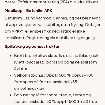
dette. Tofaktorautentisering (2FA) ble ikke tilbudt.
Mobilapp – Betunlim APK
Betunlim Casino var mobilvennlig, og det ble nevnt
at app-versjonen var stabil og uten frysing. Detaljer
om APK-fil eller spesifikk nedlasting er ikke
spesifisert. Registrering via mobil var tilgjengelig.
Spillutvalg og bonusstruktur
Brett bibliotek av slots, live casino (blackjack,
rulett, baccarat), bordspill og raske spill som
Aviator
Velkomstbonus: Opptil 500 % bonus + 100
free spins på første innskudd (x35
omsetningskrav)
Bonuser også for andre, tredje, femte og
tiende innskudd: 50 % opptil 500 $ + 50 free