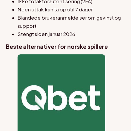
Ikke tofaktorautentisering (2FA)
Noen uttak kan ta opptil 7 dager
Blandede brukeranmeldelser om gevinst og
support
Stengt siden januar 2026
Beste alternativer for norske spillere