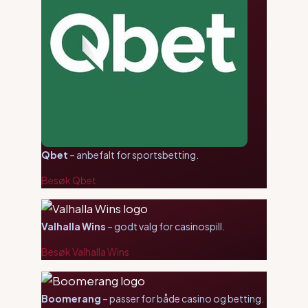
Qbet
– anbefalt for sportsbetting.
Besøk Qbet
Valhalla Wins
– godt valg for casinospill.
Besøk Valhalla Wins
Boomerang
– passer for både casino og betting.