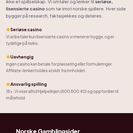
ikke et spillselskap. Vi omtaler og lenker til
seriøse,
lisensierte casino
som tar imot norske spillere. Hver side
bygger på research, faktasjekkes og dateres.
◆
Seriøse casino
Vi anbefaler kun lisensierte casino vi mener er trygge, og er
tydelige på risiko.
◆
Uavhengig
Ingen casino kan betale for plassering eller formuleringer.
Affiliate-lenker holdes atskilt fra innholdet.
◆
Ansvarlig spilling
18+. Vi viser alltid Hjelpelinjen (800 800 40) og oppfordrer til
måtehold.
Norske Gamblingsider