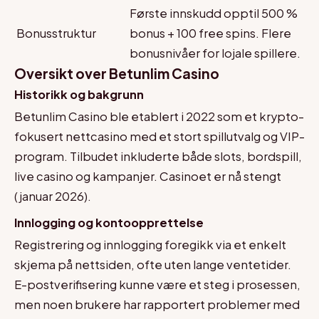
Første innskudd opptil 500 %
Bonusstruktur
bonus + 100 free spins. Flere
bonusnivåer for lojale spillere.
Oversikt over Betunlim Casino
Historikk og bakgrunn
Betunlim Casino ble etablert i 2022 som et krypto-
fokusert nettcasino med et stort spillutvalg og VIP-
program. Tilbudet inkluderte både slots, bordspill,
live casino og kampanjer. Casinoet er nå stengt
(januar 2026).
Innlogging og kontoopprettelse
Registrering og innlogging foregikk via et enkelt
skjema på nettsiden, ofte uten lange ventetider.
E-postverifisering kunne være et steg i prosessen,
men noen brukere har rapportert problemer med