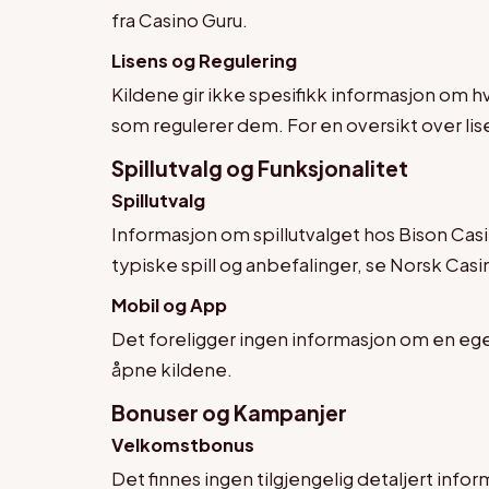
fra Casino Guru.
Lisens og Regulering
Kildene gir ikke spesifikk informasjon om hv
som regulerer dem. For en oversikt over lise
Spillutvalg og Funksjonalitet
Spillutvalg
Informasjon om spillutvalget hos Bison Casin
typiske spill og anbefalinger, se Norsk Cas
Mobil og App
Det foreligger ingen informasjon om en egen
åpne kildene.
Bonuser og Kampanjer
Velkomstbonus
Det finnes ingen tilgjengelig detaljert inf