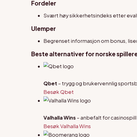
Fordeler
Svært høy sikkerhetsindeks etter evalu
Ulemper
Begrenset informasjon om bonus, lisens
Beste alternativer for norske spiller
Qbet
– trygg og brukervennlig sportsb
Besøk Qbet
Valhalla Wins
– anbefalt for casinospil
Besøk Valhalla Wins