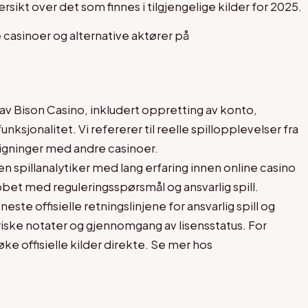
ersikt over det som finnes i tilgjengelige kilder for 2025.
casinoer og alternative aktører på
av Bison Casino, inkludert oppretting av konto,
ksjonalitet. Vi refererer til reelle spillopplevelser fra
igninger med andre casinoer.
en spillanalytiker med lang erfaring innen online casino
bet med reguleringsspørsmål og ansvarlig spill.
seneste offisielle retningslinjene for ansvarlig spill og
riske notater og gjennomgang av lisensstatus. For
ke offisielle kilder direkte. Se mer hos