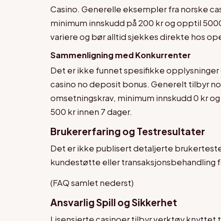
Casino. Generelle eksempler fra norske ca
minimum innskudd på 200 kr og opptil 5000 k
variere og bør alltid sjekkes direkte hos op
Sammenligning med Konkurrenter
Det er ikke funnet spesifikke opplysninge
casino no deposit bonus. Generelt tilbyr no
omsetningskrav, minimum innskudd 0 kr og
500 kr innen 7 dager.
Brukererfaring og Testresultater
Det er ikke publisert detaljerte brukertest
kundestøtte eller transaksjonsbehandling fo
(FAQ samlet nederst)
Ansvarlig Spill og Sikkerhet
Lisensierte casinoer tilbyr verktøy knyttet t