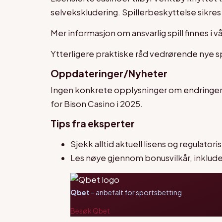
selvekskludering. Spillerbeskyttelse sikres
Mer informasjon om ansvarlig spill finnes i v
Ytterligere praktiske råd vedrørende nye spi
Oppdateringer/Nyheter
Ingen konkrete opplysninger om endringer i bo
for Bison Casino i 2025.
Tips fra eksperter
Sjekk alltid aktuell lisens og regulatoris
Les nøye gjennom bonusvilkår, inklud
Qbet
– anbefalt for sportsbetting.
Besøk Qbet