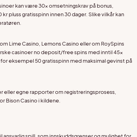
sinoer kan være 30x omsetningskrav på bonus,
r pluss gratisspinn innen 30 dager. Slike vilkår kan
eratøren.
r om Lime Casino, Lemons Casino eller om RoySpins
rske casinoer no deposit/free spins med inntil 45x
 for eksempel 50 gratisspinn med maksimal gevinst på
er eller egne rapporter om registreringsprosess,
r Bison Casino i kildene.
il ansvarlig spill, som innskuddsgrenser og mulighet for