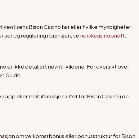
ilken lisens Bison Casino har eller hvilke myndigheter
nser og regulering i bransjen, se
norskcasinopnett
.
o er ikke detaljert nevnt i kildene. For oversikt over
ino Guide.
 app eller mobilfunksjonalitet for Bison Casino i de
ormasjon om velkomstbonus eller bonusstruktur for Bison