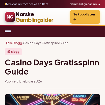
Nye casino for
norske spillere
Sammenlign casino →
Norske
Se topplisten
Gamblingsider
→
Hjem
›
Blogg
›
Casino Days Gratisspinn Guide
📰 Blogg
Casino Days Gratisspinn
Guide
Publisert 15 februar 2026