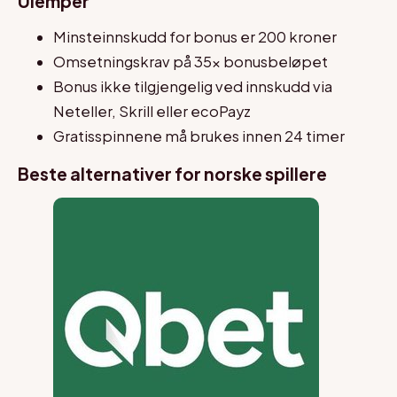
Ulemper
Minsteinnskudd for bonus er 200 kroner
Omsetningskrav på 35x bonusbeløpet
Bonus ikke tilgjengelig ved innskudd via
Neteller, Skrill eller ecoPayz
Gratisspinnene må brukes innen 24 timer
Beste alternativer for norske spillere