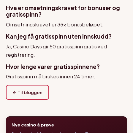
Hva er omsetningskravet for bonuser og
gratisspinn?
Omsetningskravet er 35x bonusbeløpet.
Kan jeg få gratisspinn uten innskudd?
Ja, Casino Days gir 50 gratisspinn gratis ved
registrering.
Hvor lenge varer gratisspinnene?
Gratisspinn må brukes innen 24 timer.
← Til bloggen
Nye casino å prøve