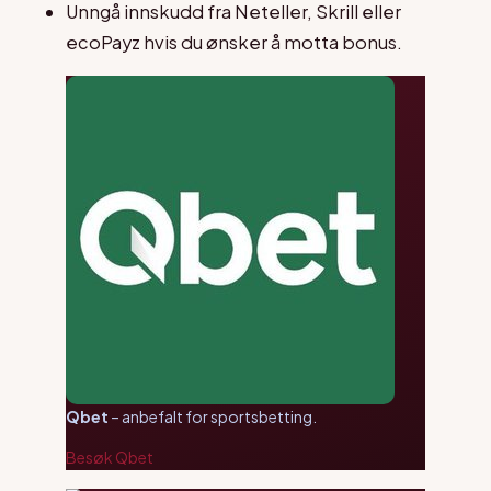
Unngå innskudd fra Neteller, Skrill eller
ecoPayz hvis du ønsker å motta bonus.
Qbet
– anbefalt for sportsbetting.
Besøk Qbet