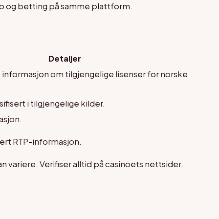
no og betting på samme plattform.
Detaljer
 informasjon om tilgjengelige lisenser for norske
fisert i tilgjengelige kilder.
asjon.
ljert RTP-informasjon.
 variere. Verifiser alltid på casinoets nettsider.