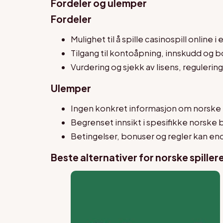
Fordeler og ulemper
Fordeler
Mulighet til å spille casinospill online i e
Tilgang til kontoåpning, innskudd og b
Vurdering og sjekk av lisens, regulering 
Ulemper
Ingen konkret informasjon om norske ka
Begrenset innsikt i spesifikke norske 
Betingelser, bonuser og regler kan end
Beste alternativer for norske spiller