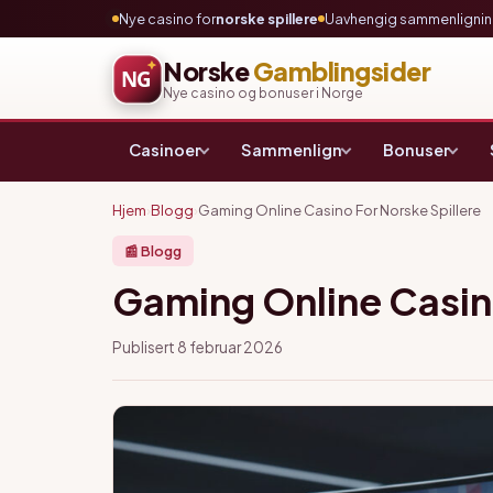
Nye casino for
norske spillere
Uavhengig sammenligni
Norske
Gamblingsider
Nye casino og bonuser i Norge
Casinoer
Sammenlign
Bonuser
Hjem
›
Blogg
›
Gaming Online Casino For Norske Spillere
📰 Blogg
Gaming Online Casino
Publisert 8 februar 2026