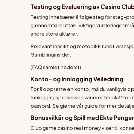
Testing og Evaluering av Casino Cl
Testing innebærer å følge steg for steg-p
gjennomføre uttak. Viktige vurderingsområd
andre store aktører.
Relevant innsikt og metodikk rundt bransje
Gamblinginsider.
(FAQ samlet nederst)
Konto- og Innlogging Veiledning
For å opprette en konto, må du vanligvis o
Innloggingsprosessen varierer fra plattfor
passord. Se gjerne vår guide for mer detalje
Bonusvilkår og Spill med Ekte Penge
Club game casino real money viser til kons