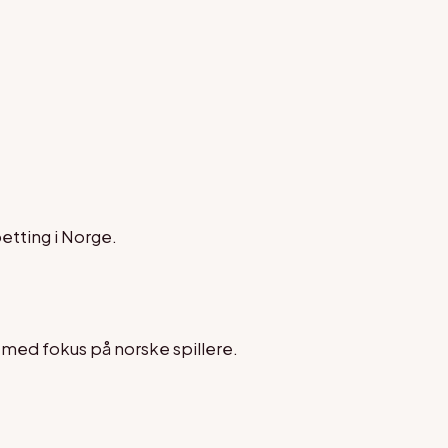
etting i Norge.
l med fokus på norske spillere.