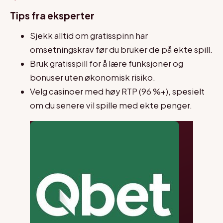
Tips fra eksperter
Sjekk alltid om gratisspinn har
omsetningskrav før du bruker de på ekte spill.
Bruk gratisspill for å lære funksjoner og
bonuser uten økonomisk risiko.
Velg casinoer med høy RTP (96 %+), spesielt
om du senere vil spille med ekte penger.