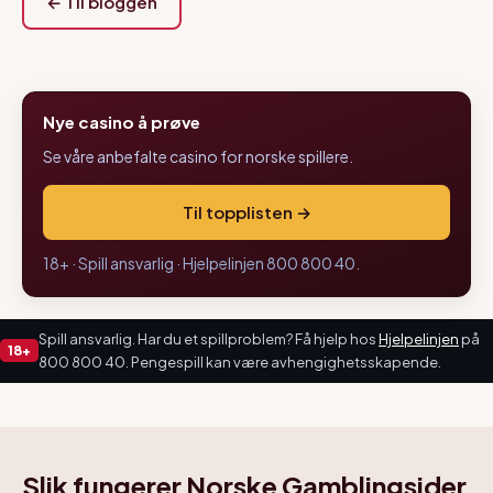
← Til bloggen
Nye casino å prøve
Se våre anbefalte casino for norske spillere.
Til topplisten →
18+ · Spill ansvarlig · Hjelpelinjen 800 800 40.
Spill ansvarlig. Har du et spillproblem? Få hjelp hos
Hjelpelinjen
på
18+
800 800 40. Pengespill kan være avhengighetsskapende.
Slik fungerer Norske Gamblingsider