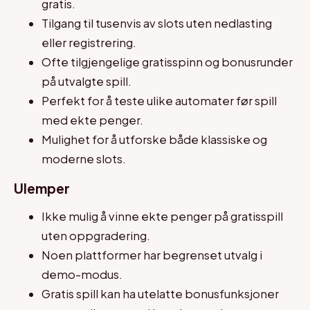
gratis.
Tilgang til tusenvis av slots uten nedlasting
eller registrering.
Ofte tilgjengelige gratisspinn og bonusrunder
på utvalgte spill.
Perfekt for å teste ulike automater før spill
med ekte penger.
Mulighet for å utforske både klassiske og
moderne slots.
Ulemper
Ikke mulig å vinne ekte penger på gratisspill
uten oppgradering.
Noen plattformer har begrenset utvalg i
demo-modus.
Gratis spill kan ha utelatte bonusfunksjoner