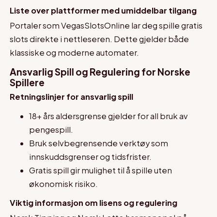
Liste over plattformer med umiddelbar tilgang
Portaler som VegasSlotsOnline lar deg spille gratis
slots direkte i nettleseren. Dette gjelder både
klassiske og moderne automater.
Ansvarlig Spill og Regulering for Norske
Spillere
Retningslinjer for ansvarlig spill
18+ års aldersgrense gjelder for all bruk av
pengespill.
Bruk selvbegrensende verktøy som
innskuddsgrenser og tidsfrister.
Gratis spill gir mulighet til å spille uten
økonomisk risiko.
Viktig informasjon om lisens og regulering