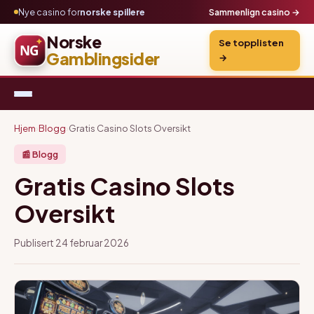
Nye casino for
norske spillere
Sammenlign casino →
Norske
Se topplisten
Gamblingsider
→
Hjem
›
Blogg
›
Gratis Casino Slots Oversikt
📰 Blogg
Gratis Casino Slots
Oversikt
Publisert 24 februar 2026