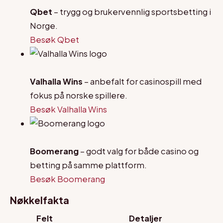
Qbet
– trygg og brukervennlig sportsbetting i
Norge.
Besøk Qbet
Valhalla Wins
– anbefalt for casinospill med
fokus på norske spillere.
Besøk Valhalla Wins
Boomerang
– godt valg for både casino og
betting på samme plattform.
Besøk Boomerang
Nøkkelfakta
Felt
Detaljer