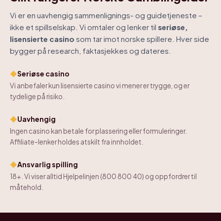
Vi er en uavhengig sammenlignings- og guidetjeneste –
ikke et spillselskap. Vi omtaler og lenker til
seriøse,
lisensierte casino
som tar imot norske spillere. Hver side
bygger på research, faktasjekkes og dateres.
◆
Seriøse casino
Vi anbefaler kun lisensierte casino vi mener er trygge, og er
tydelige på risiko.
◆
Uavhengig
Ingen casino kan betale for plassering eller formuleringer.
Affiliate-lenker holdes atskilt fra innholdet.
◆
Ansvarlig spilling
18+. Vi viser alltid Hjelpelinjen (800 800 40) og oppfordrer til
måtehold.