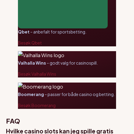
Qbet
– anbefalt for sportsbetting.
Besøk Qbet
Valhalla Wins
– godt valg for casinospill.
Besøk Valhalla Wins
Boomerang
– passer for både casino og betting.
Besøk Boomerang
FAQ
Hvilke casino slots kan jeg spille gratis