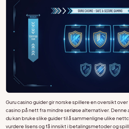
Guru casino guider gir norske spillere en oversikt over 
casino på nett fra mindre seriøse alternativer. Denne 
du kan bruke slike guider til å sammenligne ulike nett
vurdere lisens og få innsikt i betalingsmetoder og spil