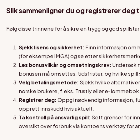
Slik sammenligner du og registrerer deg 
Følg disse trinnene for å sikre en trygg og god spillstar
Sjekk lisens og sikkerhet:
Finn informasjon om hv
(for eksempel MGA) og se etter sikkerhetsmerk
Les bonusvilkår og omsetningskrav:
Undersøk n
bonusen må omsettes, tidsfrister, og hvilke spill 
Velg betalingsmetode:
Sjekk hvilke alternative
norske brukere, f.eks. Trustly eller e-lommebok
Registrer deg:
Oppgi nødvendig informasjon, full
opprett innskudd hvis aktuelt.
Ta kontroll på ansvarlig spill:
Sett grenser for inn
oversikt over forbruk via kontoens verktøy for ans