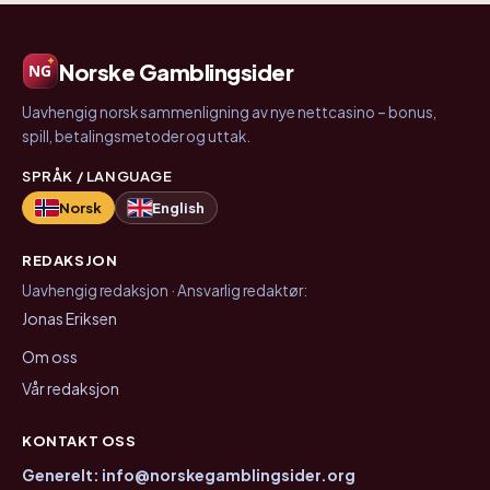
Norske Gamblingsider
Uavhengig norsk sammenligning av nye nettcasino – bonus,
spill, betalingsmetoder og uttak.
SPRÅK / LANGUAGE
Norsk
English
REDAKSJON
Uavhengig redaksjon · Ansvarlig redaktør:
Jonas Eriksen
Om oss
Vår redaksjon
KONTAKT OSS
Generelt: info@norskegamblingsider.org