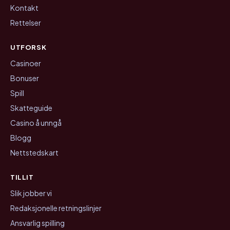
Kontakt
Rettelser
UTFORSK
Casinoer
Bonuser
Spill
Skatteguide
Casino å unngå
Blogg
Nettstedskart
TILLIT
Slik jobber vi
Redaksjonelle retningslinjer
Ansvarlig spilling