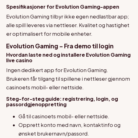
Spesifikasjoner for Evolution Gaming-appen
Evolution Gaming tilbyr ikke egen nedlastbar app;
alle spill leveres via nettleser. Kvalitet og hastighet
er optimalisert for mobile enheter.
Evolution Gaming – Fra demo til login
Hvordan laste ned og installere Evolution Gaming
live casino
Ingen dedikert app for Evolution Gaming.
Brukeren får tilgang til spillene i nettleser gjennom
casinoets mobil- eller nettside.
Steg-for-steg guide: registrering, login, og
passordgjenoppretting
Gå til casinoets mobil- eller nettside.
Opprett konto med navn, kontaktinfo og
ønsket brukernavn/passord.