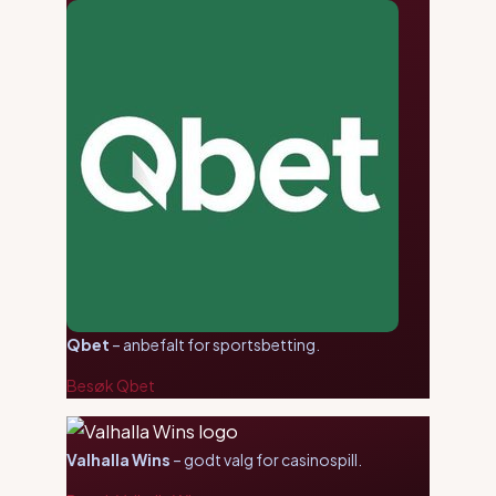
Qbet
– anbefalt for sportsbetting.
Besøk Qbet
Valhalla Wins
– godt valg for casinospill.