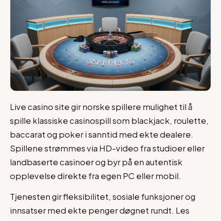
Live casino site gir norske spillere mulighet til å
spille klassiske casinospill som blackjack, roulette,
baccarat og poker i sanntid med ekte dealere.
Spillene strømmes via HD-video fra studioer eller
landbaserte casinoer og byr på en autentisk
opplevelse direkte fra egen PC eller mobil.
Tjenesten gir fleksibilitet, sosiale funksjoner og
innsatser med ekte penger døgnet rundt. Les