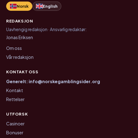
Norsk
English
REDAKSJON
Uavhengig redaksjon · Ansvarlig redaktør:
Jonas Eriksen
Om oss
Vår redaksjon
KONTAKT OSS
Generelt: info@norskegamblingsider.org
Kontakt
Rettelser
UTFORSK
Casinoer
Bonuser