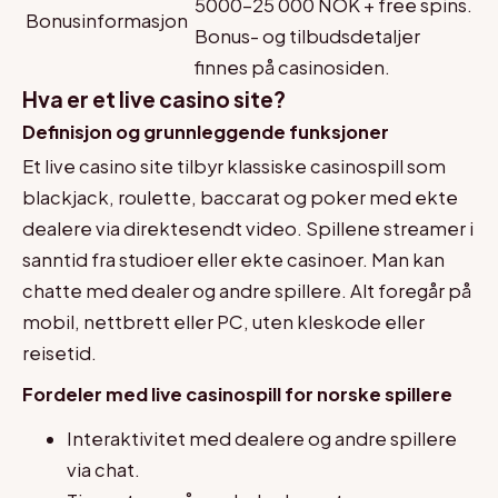
5000–25 000 NOK + free spins.
Bonusinformasjon
Bonus- og tilbudsdetaljer
finnes på casinosiden.
Hva er et live casino site?
Definisjon og grunnleggende funksjoner
Et live casino site tilbyr klassiske casinospill som
blackjack, roulette, baccarat og poker med ekte
dealere via direktesendt video. Spillene streamer i
sanntid fra studioer eller ekte casinoer. Man kan
chatte med dealer og andre spillere. Alt foregår på
mobil, nettbrett eller PC, uten kleskode eller
reisetid.
Fordeler med live casinospill for norske spillere
Interaktivitet med dealere og andre spillere
via chat.