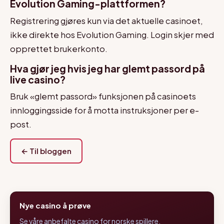
Evolution Gaming-plattformen?
Registrering gjøres kun via det aktuelle casinoet,
ikke direkte hos Evolution Gaming. Login skjer med
opprettet brukerkonto.
Hva gjør jeg hvis jeg har glemt passord på
live casino?
Bruk «glemt passord» funksjonen på casinoets
innloggingsside for å motta instruksjoner per e-
post.
← Til bloggen
Nye casino å prøve
Se våre anbefalte casino for norske spillere.