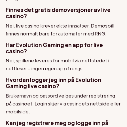
Finnes det gratis demoversjoner av live
casino?
Nei, live casino krever ekte innsatser. Demospill
finnes normalt bare for automater med RNG.
Har Evolution Gaming en app for live
casino?
Nei, spillene leveres for mobil via nettstedet i
nettleser – ingen egen app trengs.
Hvordan logger jeg inn på Evolution
Gaming live casino?
Brukernavn og passord velges under registrering
på casinoet. Login skjer via casinoets nettside eller
mobilside.
Kan jeg registrere meg og logge inn på