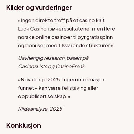
Kilder og vurderinger
«Ingen direkte treff på et casino kalt
Luck Casino i søkeresultatene, men flere
norske online casinoer tilbyr gratisspinn
og bonuser med tilsvarende strukturer.»
Uavhengig research, basert på
CasinosLists og CasinoFreak
«Novaforge 2025: Ingen informasjon
funnet – kan være feilstaving eller
oppublisert selskap.»
Kildeanalyse, 2025
Konklusjon