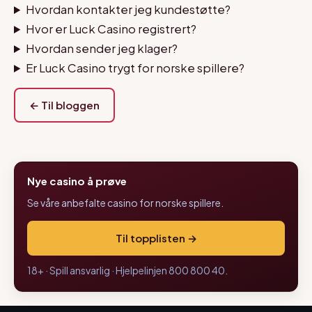
Hvordan kontakter jeg kundestøtte?
Hvor er Luck Casino registrert?
Hvordan sender jeg klager?
Er Luck Casino trygt for norske spillere?
← Til bloggen
Nye casino å prøve
Se våre anbefalte casino for norske spillere.
Til topplisten →
18+ · Spill ansvarlig · Hjelpelinjen 800 800 40.