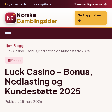
Nye casino for
norske spillere
Sammenlign casino →
Norske
Se topplisten
Gamblingsider
→
Hjem
›
Blogg
›
Luck Casino – Bonus, Nedlasting og Kundestøtte 2025
📰 Blogg
Luck Casino – Bonus,
Nedlasting og
Kundestøtte 2025
Publisert 28 mars 2026