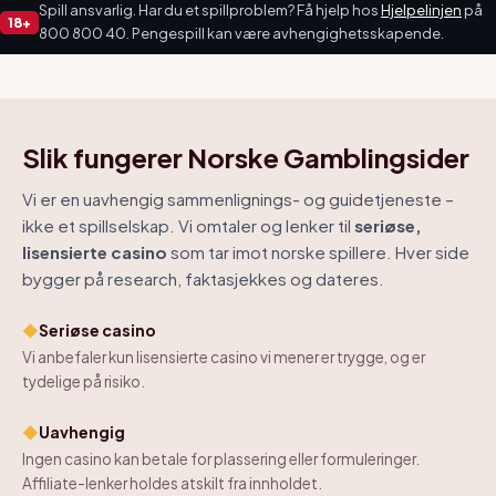
Spill ansvarlig. Har du et spillproblem? Få hjelp hos
Hjelpelinjen
på
18+
800 800 40. Pengespill kan være avhengighetsskapende.
Slik fungerer Norske Gamblingsider
Vi er en uavhengig sammenlignings- og guidetjeneste –
ikke et spillselskap. Vi omtaler og lenker til
seriøse,
lisensierte casino
som tar imot norske spillere. Hver side
bygger på research, faktasjekkes og dateres.
◆
Seriøse casino
Vi anbefaler kun lisensierte casino vi mener er trygge, og er
tydelige på risiko.
◆
Uavhengig
Ingen casino kan betale for plassering eller formuleringer.
Affiliate-lenker holdes atskilt fra innholdet.