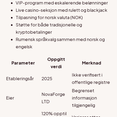
VIP-program med eskalerende belønninger
Live casino-seksjon med rulett og blackjack
Tilpasning for norsk valuta (NOK)
Støtte for både tradisjonelle og
kryptobetalinger
Rumensk språkvalg sammen med norsk og
engelsk
Oppgitt
Parameter
Merknad
verdi
Ikke verifisert i
Etableringsår
2025
offentlige registre
Begrenset
NovaForge
Eier
informasjon
LTD
tilgjengelig
120% opptil