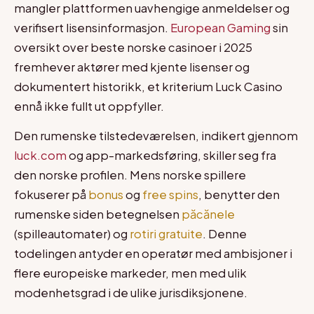
mangler plattformen uavhengige anmeldelser og
verifisert lisensinformasjon.
European Gaming
sin
oversikt over beste norske casinoer i 2025
fremhever aktører med kjente lisenser og
dokumentert historikk, et kriterium Luck Casino
ennå ikke fullt ut oppfyller.
Den rumenske tilstedeværelsen, indikert gjennom
luck.com
og app-markedsføring, skiller seg fra
den norske profilen. Mens norske spillere
fokuserer på
bonus
og
free spins
, benytter den
rumenske siden betegnelsen
păcănele
(spilleautomater) og
rotiri gratuite
. Denne
todelingen antyder en operatør med ambisjoner i
flere europeiske markeder, men med ulik
modenhetsgrad i de ulike jurisdiksjonene.