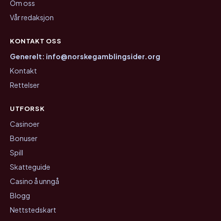
Om oss
Vår redaksjon
KONTAKT OSS
Generelt: info@norskegamblingsider.org
Kontakt
Rettelser
UTFORSK
Casinoer
Bonuser
Spill
Skatteguide
Casino å unngå
Blogg
Nettstedskart