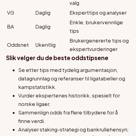
valg
VG
Daglig
Eksperttips og analyser
Enkle, brukervennlige
BA
Daglig
tips
Brukergenererte tips og
Oddsnet
Ukentlig
ekspertvurderinger
Slik velger du de beste oddstipsene
Se etter tips med tydelig argumentasjon,
datagrunnlag og referanser til ligatabeller og
kampstatistikk.
Vurder ekspertenes historikk, spesielt for
norske ligaer.
Sammenlign odds fra flere tilbydere for å
finne verdi.
Analyser staking-strategi og bankrullehensyn;