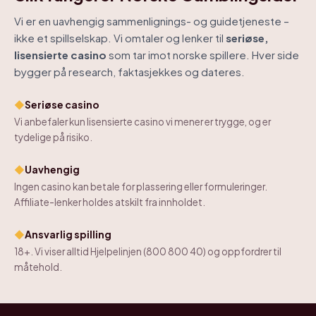
Vi er en uavhengig sammenlignings- og guidetjeneste –
ikke et spillselskap. Vi omtaler og lenker til
seriøse,
lisensierte casino
som tar imot norske spillere. Hver side
bygger på research, faktasjekkes og dateres.
◆
Seriøse casino
Vi anbefaler kun lisensierte casino vi mener er trygge, og er
tydelige på risiko.
◆
Uavhengig
Ingen casino kan betale for plassering eller formuleringer.
Affiliate-lenker holdes atskilt fra innholdet.
◆
Ansvarlig spilling
18+. Vi viser alltid Hjelpelinjen (800 800 40) og oppfordrer til
måtehold.