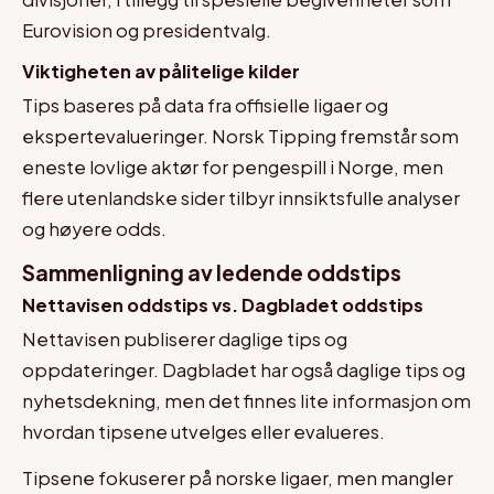
Eurovision og presidentvalg.
Viktigheten av pålitelige kilder
Tips baseres på data fra offisielle ligaer og
ekspertevalueringer. Norsk Tipping fremstår som
eneste lovlige aktør for pengespill i Norge, men
flere utenlandske sider tilbyr innsiktsfulle analyser
og høyere odds.
Sammenligning av ledende oddstips
Nettavisen oddstips vs. Dagbladet oddstips
Nettavisen publiserer daglige tips og
oppdateringer. Dagbladet har også daglige tips og
nyhetsdekning, men det finnes lite informasjon om
hvordan tipsene utvelges eller evalueres.
Tipsene fokuserer på norske ligaer, men mangler