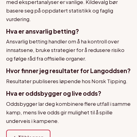
med ekspertanalyser er vanlige. Kildevalg bør
basere seg på oppdatert statistikk og faglig
vurdering.
Hva er ansvarlig betting?
Ansvarlig betting handler om å ha kontroll over
innsatsene, bruke strategier for å redusere risiko
og følge råd fra offisielle organer.
Hvor finner jeg resultater for Langoddsen?
Resultater publiseres løpende hos Norsk Tipping.
Hva er oddsbygger og live odds?
Oddsbygger lar deg kombinere flere utfall i samme
kamp, mens live odds gir mulighet til å spille
underveis i kampene.