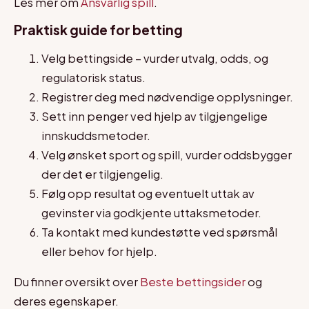
Les mer om
Ansvarlig spill
.
Praktisk guide for betting
Velg bettingside – vurder utvalg, odds, og
regulatorisk status.
Registrer deg med nødvendige opplysninger.
Sett inn penger ved hjelp av tilgjengelige
innskuddsmetoder.
Velg ønsket sport og spill, vurder oddsbygger
der det er tilgjengelig.
Følg opp resultat og eventuelt uttak av
gevinster via godkjente uttaksmetoder.
Ta kontakt med kundestøtte ved spørsmål
eller behov for hjelp.
Du finner oversikt over
Beste bettingsider
og
deres egenskaper.