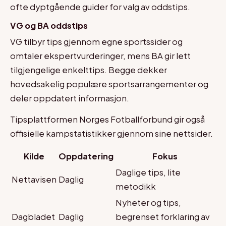
ofte dyptgående guider for valg av oddstips.
VG og BA oddstips
VG tilbyr tips gjennom egne sportssider og
omtaler ekspertvurderinger, mens BA gir lett
tilgjengelige enkelttips. Begge dekker
hovedsakelig populære sportsarrangementer og
deler oppdatert informasjon.
Tipsplattformen
Norges Fotballforbund
gir også
offisielle kampstatistikker gjennom sine nettsider.
Kilde
Oppdatering
Fokus
Daglige tips, lite
Nettavisen
Daglig
metodikk
Nyheter og tips,
Dagbladet
Daglig
begrenset forklaring av