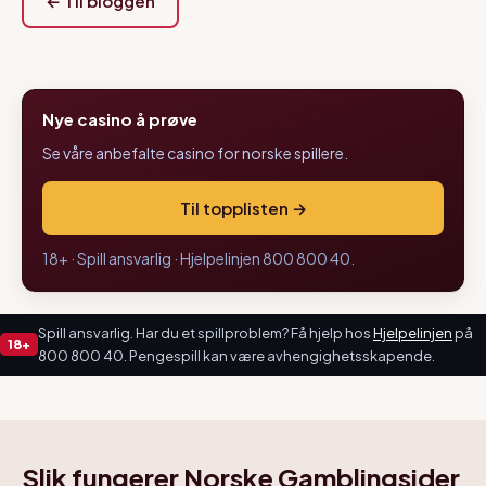
← Til bloggen
Nye casino å prøve
Se våre anbefalte casino for norske spillere.
Til topplisten →
18+ · Spill ansvarlig · Hjelpelinjen 800 800 40.
Spill ansvarlig. Har du et spillproblem? Få hjelp hos
Hjelpelinjen
på
18+
800 800 40. Pengespill kan være avhengighetsskapende.
Slik fungerer Norske Gamblingsider