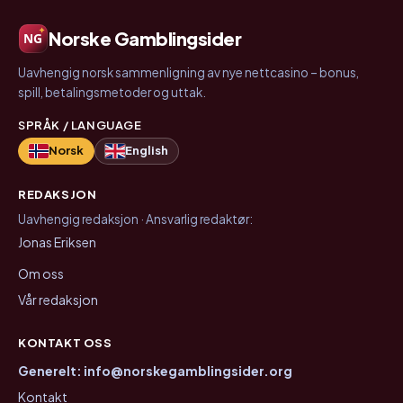
Norske Gamblingsider
Uavhengig norsk sammenligning av nye nettcasino – bonus,
spill, betalingsmetoder og uttak.
SPRÅK / LANGUAGE
Norsk
English
REDAKSJON
Uavhengig redaksjon · Ansvarlig redaktør:
Jonas Eriksen
Om oss
Vår redaksjon
KONTAKT OSS
Generelt: info@norskegamblingsider.org
Kontakt