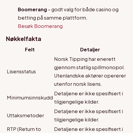
Boomerang
– godt valg for både casino og
betting på samme plattform.
Besøk Boomerang
Nøkkelfakta
Felt
Detaljer
Norsk Tipping har enerett
gjennom statlig spillmonopol.
Lisensstatus
Utenlandske aktører opererer
utenfor norsk lisens.
Detaljene er ikke spesifisert i
Minimumsinnskudd
tilgjengelige kilder.
Detaljene er ikke spesifisert i
Uttaksmetoder
tilgjengelige kilder.
RTP (Return to
Detaljene er ikke spesifisert i