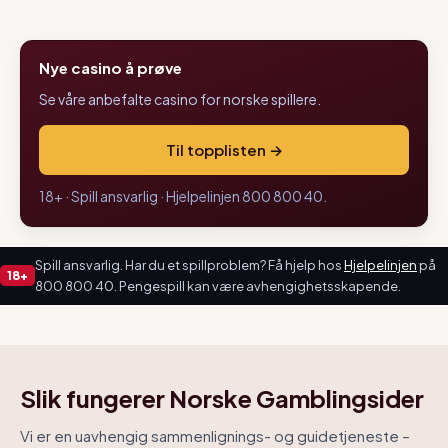
Nye casino å prøve
Se våre anbefalte casino for norske spillere.
Til topplisten →
18+ · Spill ansvarlig · Hjelpelinjen 800 800 40.
Spill ansvarlig. Har du et spillproblem? Få hjelp hos
Hjelpelinjen
på
18+
800 800 40. Pengespill kan være avhengighetsskapende.
Slik fungerer Norske Gamblingsider
Vi er en uavhengig sammenlignings- og guidetjeneste –