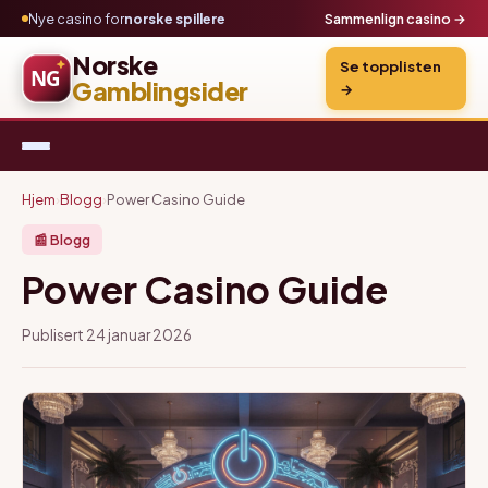
Nye casino for
norske spillere
Sammenlign casino →
Norske
Se topplisten
Gamblingsider
→
Hjem
›
Blogg
›
Power Casino Guide
📰 Blogg
Power Casino Guide
Publisert 24 januar 2026