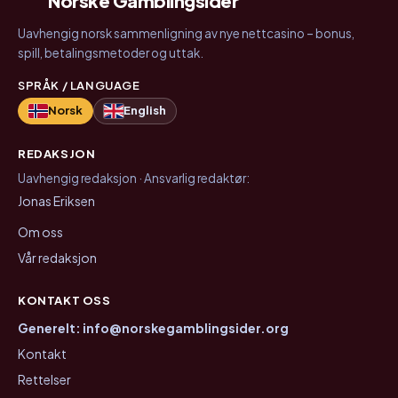
Norske Gamblingsider
Uavhengig norsk sammenligning av nye nettcasino – bonus,
spill, betalingsmetoder og uttak.
SPRÅK / LANGUAGE
Norsk
English
REDAKSJON
Uavhengig redaksjon · Ansvarlig redaktør:
Jonas Eriksen
Om oss
Vår redaksjon
KONTAKT OSS
Generelt: info@norskegamblingsider.org
Kontakt
Rettelser