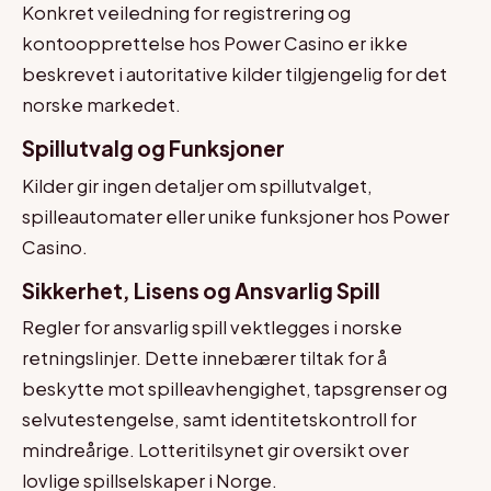
Konkret veiledning for registrering og
kontoopprettelse hos Power Casino er ikke
beskrevet i autoritative kilder tilgjengelig for det
norske markedet.
Spillutvalg og Funksjoner
Kilder gir ingen detaljer om spillutvalget,
spilleautomater eller unike funksjoner hos Power
Casino.
Sikkerhet, Lisens og Ansvarlig Spill
Regler for ansvarlig spill vektlegges i norske
retningslinjer. Dette innebærer tiltak for å
beskytte mot spilleavhengighet, tapsgrenser og
selvutestengelse, samt identitetskontroll for
mindreårige. Lotteritilsynet gir oversikt over
lovlige spillselskaper i Norge.