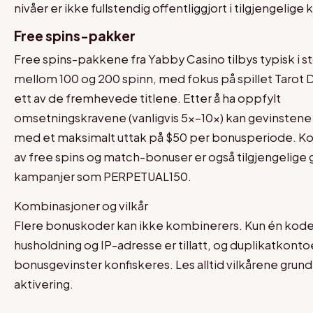
nivåer er ikke fullstendig offentliggjort i tilgjengelige k
Free spins-pakker
Free spins-pakkene fra Yabby Casino tilbys typisk i st
mellom 100 og 200 spinn, med fokus på spillet Tarot 
ett av de fremhevede titlene. Etter å ha oppfylt
omsetningskravene (vanligvis 5x–10x) kan gevinsten
med et maksimalt uttak på $50 per bonusperiode. K
av free spins og match-bonuser er også tilgjengelig
kampanjer som PERPETUAL150.
Kombinasjoner og vilkår
Flere bonuskoder kan ikke kombinerers. Kun én kode
husholdning og IP-adresse er tillatt, og duplikatkontoer
bonusgevinster konfiskeres. Les alltid vilkårene grund
aktivering.