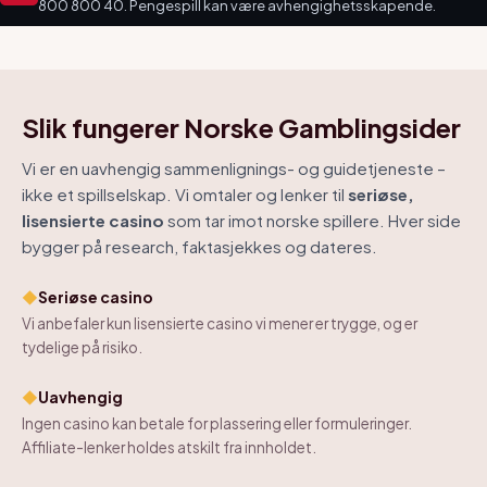
800 800 40. Pengespill kan være avhengighetsskapende.
Slik fungerer Norske Gamblingsider
Vi er en uavhengig sammenlignings- og guidetjeneste –
ikke et spillselskap. Vi omtaler og lenker til
seriøse,
lisensierte casino
som tar imot norske spillere. Hver side
bygger på research, faktasjekkes og dateres.
◆
Seriøse casino
Vi anbefaler kun lisensierte casino vi mener er trygge, og er
tydelige på risiko.
◆
Uavhengig
Ingen casino kan betale for plassering eller formuleringer.
Affiliate-lenker holdes atskilt fra innholdet.