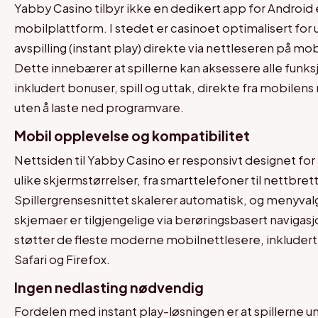
Yabby Casino tilbyr ikke en dedikert app for Android 
mobilplattform. I stedet er casinoet optimalisert for
avspilling (instant play) direkte via nettleseren på mo
Dette innebærer at spillerne kan aksessere alle funks
inkludert bonuser, spill og uttak, direkte fra mobilens
uten å laste ned programvare.
Mobil opplevelse og kompatibilitet
Nettsiden til Yabby Casino er responsivt designet for 
ulike skjermstørrelser, fra smarttelefoner til nettbrett
Spillergrensesnittet skalerer automatisk, og menyvalg,
skjemaer er tilgjengelige via berøringsbasert navigas
støtter de fleste moderne mobilnettlesere, inkluder
Safari og Firefox.
Ingen nedlasting nødvendig
Fordelen med instant play-løsningen er at spillerne u