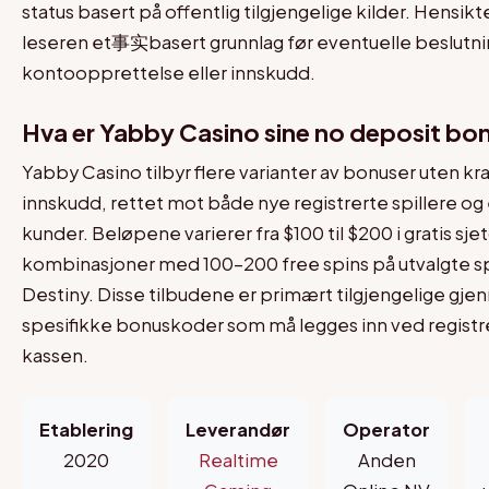
status basert på offentlig tilgjengelige kilder. Hensikte
leseren et事实basert grunnlag før eventuelle beslutn
kontoopprettelse eller innskudd.
Hva er Yabby Casino sine no deposit bo
Yabby Casino tilbyr flere varianter av bonuser uten k
innskudd, rettet mot både nye registrerte spillere o
kunder. Beløpene varierer fra $100 til $200 i gratis sj
kombinasjoner med 100–200 free spins på utvalgte sp
Destiny. Disse tilbudene er primært tilgjengelige gj
spesifikke bonuskoder som må legges inn ved registrer
kassen.
Etablering
Leverandør
Operator
2020
Realtime
Anden