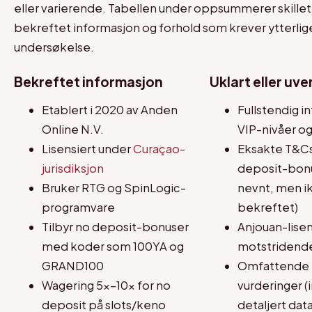
eller varierende. Tabellen under oppsummerer skille
bekreftet informasjon og forhold som krever ytterlig
undersøkelse.
Bekreftet informasjon
Uklart eller uver
Etablert i 2020 av Anden
Fullstendig 
Online N.V.
VIP-nivåer og
Lisensiert under
Curaçao-
Eksakte T&Cs
jurisdiksjon
deposit-bonu
Bruker RTG og SpinLogic-
nevnt, men i
programvare
bekreftet)
Tilbyr no deposit-bonuser
Anjouan-lisen
med koder som 100YA og
motstridende
GRAND100
Omfattende T
Wagering 5x–10x for no
vurderinger (
deposit på slots/keno
detaljert data