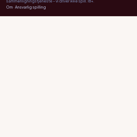
sammenligningstjeneste – vi driver ikke spill. 18+.
Om
·
Ansvarlig spilling