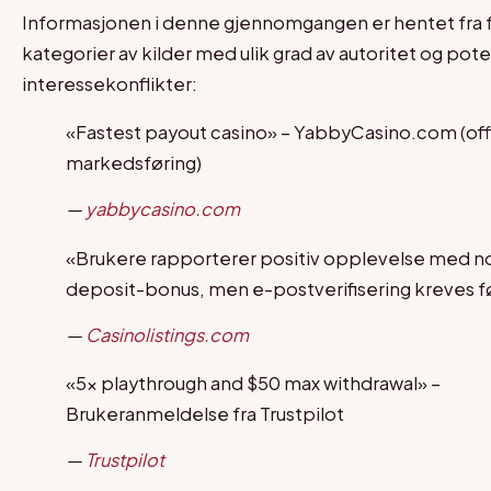
Informasjonen i denne gjennomgangen er hentet fra
kategorier av kilder med ulik grad av autoritet og pote
interessekonflikter:
«Fastest payout casino» – YabbyCasino.com (offi
markedsføring)
—
yabbycasino.com
«Brukere rapporterer positiv opplevelse med n
deposit-bonus, men e-postverifisering kreves fø
—
Casinolistings.com
«5x playthrough and $50 max withdrawal» –
Brukeranmeldelse fra Trustpilot
—
Trustpilot