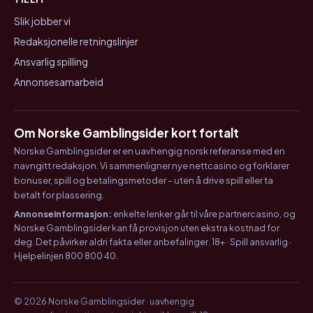
Slik jobber vi
Redaksjonelle retningslinjer
Ansvarlig spilling
Annonsesamarbeid
Om Norske Gamblingsider kort fortalt
Norske Gamblingsider er en uavhengig norsk referanse med en
navngitt redaksjon. Vi sammenligner nye nettcasino og forklarer
bonuser, spill og betalingsmetoder – uten å drive spill eller ta
betalt for plassering.
Annonseinformasjon:
enkelte lenker går til våre partnercasino, og
Norske Gamblingsider kan få provisjon uten ekstra kostnad for
deg. Det påvirker aldri fakta eller anbefalinger. 18+ · Spill ansvarlig ·
Hjelpelinjen 800 800 40.
© 2026 Norske Gamblingsider · uavhengig