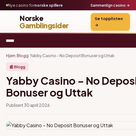
Nye casino for
norske spillere
Sammenlign casino →
Norske
Se topplisten
Gamblingsider
→
Hjem
›
Blogg
›
Yabby Casino – No Deposit Bonuser og Uttak
📰 Blogg
Yabby Casino – No Depos
Bonuser og Uttak
Publisert 30 april 2026