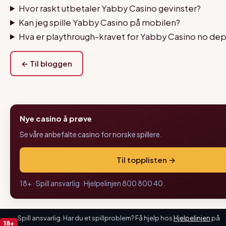
Hvor raskt utbetaler Yabby Casino gevinster?
Kan jeg spille Yabby Casino på mobilen?
Hva er playthrough-kravet for Yabby Casino no de
← Til bloggen
Nye casino å prøve
Se våre anbefalte casino for norske spillere.
Til topplisten →
18+ · Spill ansvarlig · Hjelpelinjen 800 800 40.
Spill ansvarlig. Har du et spillproblem? Få hjelp hos
Hjelpelinjen
på
18+