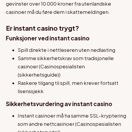
gevinster over 10 000 kroner fra utenlandske
casinoer må du føre dem i skattemeldingen.
Er instant casino trygt?
Funksjoner ved instant casino
Spill direkte i nettleseren uten nedlasting
Samme sikkerhetskrav som tradisjonelle
casinoer (Casinospesialisten
(sikkerhetsguide))
Raskere tilgang til spill, men krever fortsatt
lisenssjekk
Sikkerhetsvurdering av instant casino
Instant casinoer må ha samme SSL-kryptering
som andre nettcasinoer (Casinospesialisten