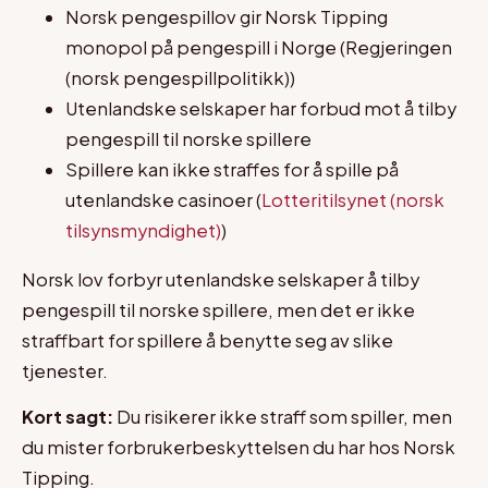
Norsk pengespillov gir Norsk Tipping
monopol på pengespill i Norge (Regjeringen
(norsk pengespillpolitikk))
Utenlandske selskaper har forbud mot å tilby
pengespill til norske spillere
Spillere kan ikke straffes for å spille på
utenlandske casinoer (
Lotteritilsynet (norsk
tilsynsmyndighet)
)
Norsk lov forbyr utenlandske selskaper å tilby
pengespill til norske spillere, men det er ikke
straffbart for spillere å benytte seg av slike
tjenester.
Kort sagt:
Du risikerer ikke straff som spiller, men
du mister forbrukerbeskyttelsen du har hos Norsk
Tipping.