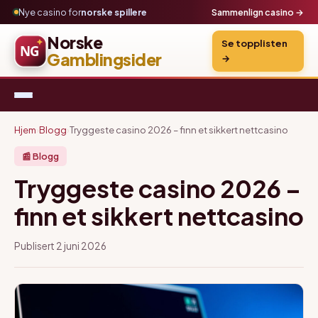
Nye casino for
norske spillere
Sammenlign casino →
Norske
Se topplisten
Gamblingsider
→
Hjem
›
Blogg
›
Tryggeste casino 2026 – finn et sikkert nettcasino
📰 Blogg
Tryggeste casino 2026 –
finn et sikkert nettcasino
Publisert 2 juni 2026