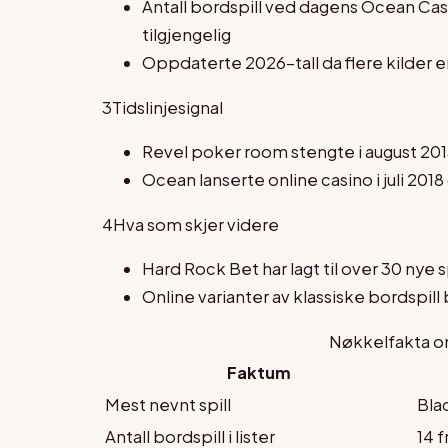
Antall bordspill ved dagens Ocean Casi
tilgjengelig
Oppdaterte 2026-tall da flere kilder e
3
Tidslinjesignal
Revel poker room stengte i august 201
Ocean lanserte online casino i juli 2018 
4
Hva som skjer videre
Hard Rock Bet har lagt til over 30 nye sp
Online varianter av klassiske bordspill 
Nøkkelfakta om
Faktum
Mest nevnt spill
Bla
Antall bordspill i lister
14 