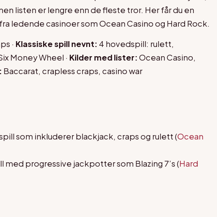
en listen er lengre enn de fleste tror. Her får du en
er fra ledende casinoer som Ocean Casino og Hard Rock.
aps ·
Klassiske spill nevnt:
4 hovedspill: rulett,
Six Money Wheel ·
Kilder med lister:
Ocean Casino,
:
Baccarat, crapless craps, casino war
ill som inkluderer blackjack, craps og rulett (
Ocean
 med progressive jackpotter som Blazing 7’s (
Hard