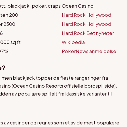
ett, blackjack, poker, craps
Ocean Casino
ten 200
Hard Rock Hollywood
r 2500
Hard Rock Hollywood
8
Hard Rock Bet nyheter
,000 sq ft
Wikipedia
97%
PokerNews anmeldelse
e?
e, men blackjack topper de fleste rangeringer fra
no (Ocean Casino Resorts offisielle bordspillside).
n av populære spill alt fra klassiske varianter til
ers av casinoer og regnes som et av de mest populære