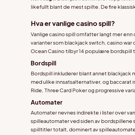
likefullt blant de mest spilte. De fire klassi
Hva er vanlige casino spill?
Vanlige casino spill omfatter langt mer enn 
varianter som blackjack switch, casino war 
Ocean Casino tilbyr 14 populære bordspill t
Bordspill
Bordspill inkluderer blant annet blackjack me
med ulike innsatsalternativer, og baccarat i
Ride, Three Card Poker og progressive vari
Automater
Automater nevnes indirekte i lister over va
spilleautomater ved siden av bordspillene 
spilltitler totalt, dominert av spilleauto