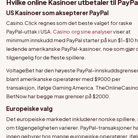
Hvilke online Kasinoer utbetaler til PayPa
US Kasinoer som aksepterer PayPal
Casino.Click regnes som det beste valget for raske
PayPal-uttak i USA.
Casino.org sine analyser
viser at
minimum innskudd med PayPal starter på kun $1-$10 
ledende amerikanske PayPal-kasinoer, noe som gjør 
tilgjengelig for de fleste spillere.
VoltageBet har den høyeste PayPal-innskuddsgrense
blant amerikanske operatører med $9000 per
transaksjon, ifølge Gaming America. TheOnlineCasino
BetNow har begge max grenser på $2000.
Europeiske valg
Det europeiske markedet inkluderer norske spillere, 
om tilgjengeligheten varierer. PayPal-transaksjoner h
ingen gebyrer hos mange europeiske operatører, ifø