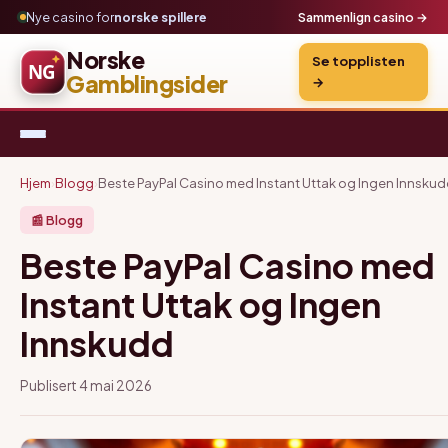
Nye casino for
norske spillere
Sammenlign casino →
Norske
Se topplisten
Gamblingsider
→
Hjem
›
Blogg
›
Beste PayPal Casino med Instant Uttak og Ingen Innsku
📰 Blogg
Beste PayPal Casino med
Instant Uttak og Ingen
Innskudd
Publisert 4 mai 2026