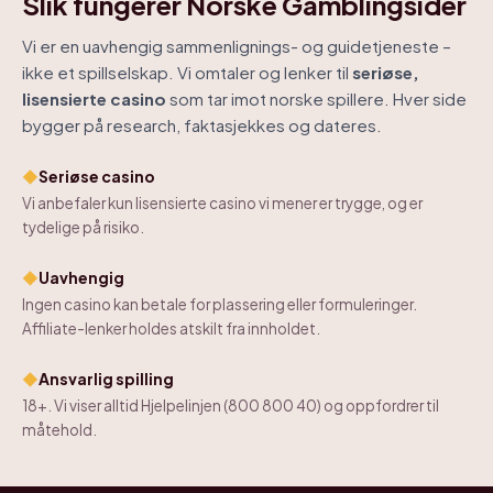
Slik fungerer Norske Gamblingsider
Vi er en uavhengig sammenlignings- og guidetjeneste –
ikke et spillselskap. Vi omtaler og lenker til
seriøse,
lisensierte casino
som tar imot norske spillere. Hver side
bygger på research, faktasjekkes og dateres.
◆
Seriøse casino
Vi anbefaler kun lisensierte casino vi mener er trygge, og er
tydelige på risiko.
◆
Uavhengig
Ingen casino kan betale for plassering eller formuleringer.
Affiliate-lenker holdes atskilt fra innholdet.
◆
Ansvarlig spilling
18+. Vi viser alltid Hjelpelinjen (800 800 40) og oppfordrer til
måtehold.