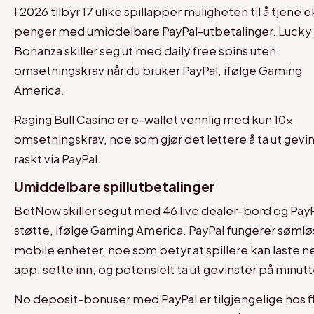
I 2026 tilbyr 17 ulike spillapper muligheten til å tjene 
penger med umiddelbare PayPal-utbetalinger. Lucky
Bonanza skiller seg ut med daily free spins uten
omsetningskrav når du bruker PayPal, ifølge Gaming
America.
Raging Bull Casino er e-wallet vennlig med kun 10x
omsetningskrav, noe som gjør det lettere å ta ut gevi
raskt via PayPal.
Umiddelbare spillutbetalinger
BetNow skiller seg ut med 46 live dealer-bord og Pay
støtte, ifølge Gaming America. PayPal fungerer sømlø
mobile enheter, noe som betyr at spillere kan laste n
app, sette inn, og potensielt ta ut gevinster på minutt
No deposit-bonuser med PayPal er tilgjengelige hos f