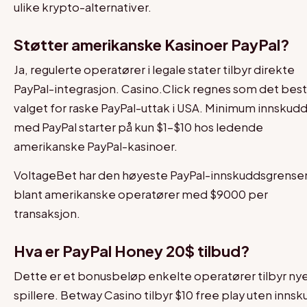
ulike krypto-alternativer.
Støtter amerikanske Kasinoer PayPal?
Ja, regulerte operatører i legale stater tilbyr direkte
PayPal-integrasjon. Casino.Click regnes som det bes
valget for raske PayPal-uttak i USA. Minimum innskud
med PayPal starter på kun $1-$10 hos ledende
amerikanske PayPal-kasinoer.
VoltageBet har den høyeste PayPal-innskuddsgrense
blant amerikanske operatører med $9000 per
transaksjon.
Hva er PayPal Honey 20$ tilbud?
Dette er et bonusbeløp enkelte operatører tilbyr ny
spillere. Betway Casino tilbyr $10 free play uten inns