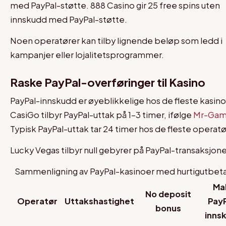
med PayPal-støtte. 888 Casino gir 25 free spins uten
innskudd med PayPal-støtte.
Noen operatører kan tilby lignende beløp som ledd i
kampanjer eller lojalitetsprogrammer.
Raske PayPal-overføringer til Kasino
PayPal-innskudd er øyeblikkelige hos de fleste kasino
CasiGo tilbyr PayPal-uttak på 1-3 timer, ifølge
Mr-Gam
Typisk PayPal-uttak tar 24 timer hos de fleste operatø
Lucky Vegas tilbyr null gebyrer på PayPal-transaksjone
Sammenligning av PayPal-kasinoer med hurtigutbeta
Ma
No deposit
Operatør
Uttakshastighet
PayP
bonus
inns