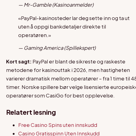
— Mr-Gamble (Kasinoanmelder)
«PayPal-kasinosteder lar deg sette inn og ta ut
uten å oppgi bankdetaljer direkte til
operatøren.»
— Gaming America (Spillekspert)
Kort sagt:
PayPal er blant de sikreste og raskeste
metodene for kasinouttak i 2026, men hastigheten
varierer dramatisk mellom operatører – fra 1 time til 4
timer. Norske spillere bør velge lisensierte europeis
operatører som CasiGo for best opplevelse.
Relatert lesning
Free Casino Spins uten innskudd
Casino Gratisspinn Uten Innskudd