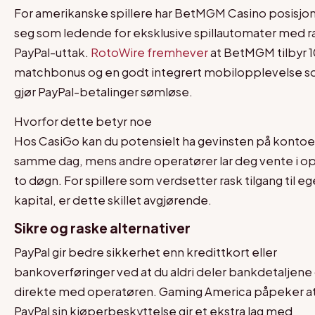
For amerikanske spillere har BetMGM Casino posisjo
seg som ledende for eksklusive spillautomater med r
PayPal-uttak.
RotoWire fremhever
at BetMGM tilbyr 
matchbonus og en godt integrert mobilopplevelse 
gjør PayPal-betalinger sømløse.
Hvorfor dette betyr noe
Hos CasiGo kan du potensielt ha gevinsten på kontoe
samme dag, mens andre operatører lar deg vente i op
to døgn. For spillere som verdsetter rask tilgang til e
kapital, er dette skillet avgjørende.
Sikre og raske alternativer
PayPal gir bedre sikkerhet enn kredittkort eller
bankoverføringer ved at du aldri deler bankdetaljene
direkte med operatøren. Gaming America påpeker a
PayPal sin kjøperbeskyttelse gir et ekstra lag med