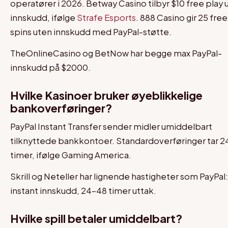
operatører i 2026. Betway Casino tilbyr $10 free play 
innskudd, ifølge
Strafe Esports
. 888 Casino gir 25 free
spins uten innskudd med PayPal-støtte.
TheOnlineCasino og BetNow har begge max PayPal-
innskudd på $2000.
Hvilke Kasinoer bruker øyeblikkelige
bankoverføringer?
PayPal Instant Transfer sender midler umiddelbart
tilknyttede bankkontoer. Standardoverføringer tar 
timer, ifølge Gaming America.
Skrill og Neteller har lignende hastigheter som PayPal:
instant innskudd, 24-48 timer uttak.
Hvilke spill betaler umiddelbart?