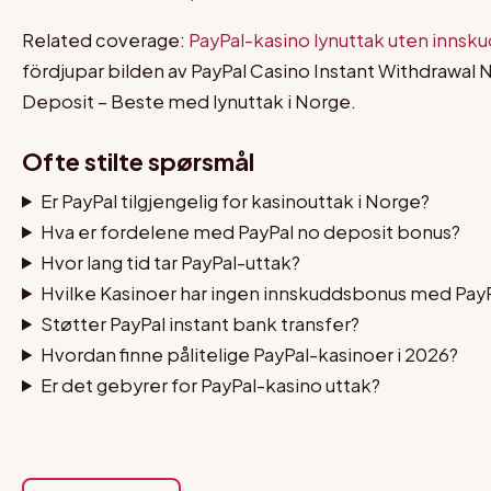
Related coverage:
PayPal-kasino lynuttak uten innsk
fördjupar bilden av PayPal Casino Instant Withdrawal 
Deposit – Beste med lynuttak i Norge.
Ofte stilte spørsmål
Er PayPal tilgjengelig for kasinouttak i Norge?
Hva er fordelene med PayPal no deposit bonus?
Hvor lang tid tar PayPal-uttak?
Hvilke Kasinoer har ingen innskuddsbonus med Pay
Støtter PayPal instant bank transfer?
Hvordan finne pålitelige PayPal-kasinoer i 2026?
Er det gebyrer for PayPal-kasino uttak?