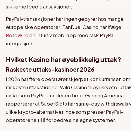
sikkerhet ved transaksjoner.
PayPal-transaksjoner har ingen gebyrer hos mange
europeiske operatører. FanDuel Casino har ifølge
RotoWire
en intuitiv mobilapp med rask PayPal-
integrasjon.
Hvilket Kasino har øyeblikkelig uttak?
Raskeste uttaks-kasinoer 2026
I 2026 har flere operatører skjerpet konkurransen om
raskeste uttakstidene. Wild Casino tilbyr krypto-uttak
raske som PayPal – under én time. Gaming America
rapporterer at SuperSlots har same-day withdrawals v
ulike krypto-alternativer, noe som presser PayPal-
operatørene til å forbedre sine egne systemer.