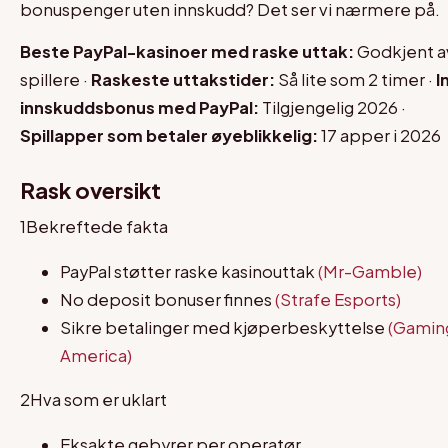
bonuspenger uten innskudd? Det ser vi nærmere på.
Beste PayPal-kasinoer med raske uttak:
Godkjent a
spillere ·
Raskeste uttakstider:
Så lite som 2 timer ·
I
innskuddsbonus med PayPal:
Tilgjengelig 2026 ·
Spillapper som betaler øyeblikkelig:
17 apper i 2026
Rask oversikt
1
Bekreftede fakta
PayPal støtter raske kasinouttak
(Mr-Gamble)
No deposit bonuser finnes
(Strafe Esports)
Sikre betalinger med kjøperbeskyttelse
(Gamin
America)
2
Hva som er uklart
Eksakte gebyrer per operatør