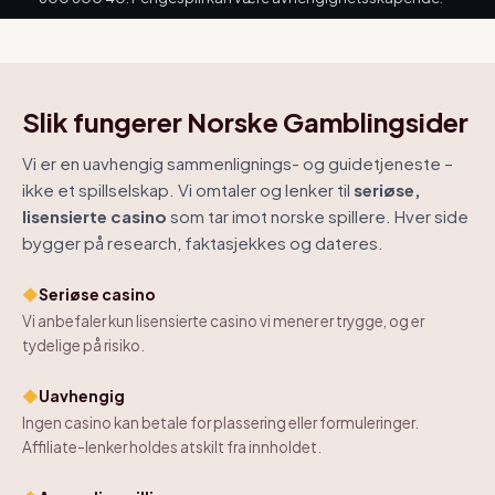
Slik fungerer Norske Gamblingsider
Vi er en uavhengig sammenlignings- og guidetjeneste –
ikke et spillselskap. Vi omtaler og lenker til
seriøse,
lisensierte casino
som tar imot norske spillere. Hver side
bygger på research, faktasjekkes og dateres.
◆
Seriøse casino
Vi anbefaler kun lisensierte casino vi mener er trygge, og er
tydelige på risiko.
◆
Uavhengig
Ingen casino kan betale for plassering eller formuleringer.
Affiliate-lenker holdes atskilt fra innholdet.