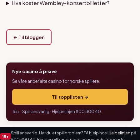
Hva koster Wembley-konsertbilletter?
← Til bloggen
Nye casino å prøve
Se våre anbefalte casino for norske spillere.
Til topplisten →
18+ · Spill ansvarlig · Hjelpelinjen 800 800 40.
Spill ansvarlig. Har du et spillproblem? Få hjelp hos
Hjelpelinjen
på
18+
800 800 40. Pengespill kan være avhengighetsskapende.