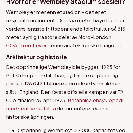
Hvorfor er Wembley Stadium spesiell?
Wembley er mer enn et stadion – det er et
nasjonalt monument. Den 133 meter høye buen er
verdens lengste frittspennende takstruktur på 315
meter, synlig fra store deler av Nord-London.
GOAL fremhever
denne arkitektoniske bragden.
Arkitektur og historie
Det opprinnelige Wembley ble bygget i 1923 for
British Empire Exhibition, og hadde opprinnelig
plass til 126 047 tilskuere – en rekord som aldri er
slått i England. Den første offisielle kampen var FA
Cup-finalen 28. april 1923.
Britannica encyklopedi
med verifiserte fakta
dokumenterer denne
historiske åpningen.
Opprinnelig Wembley: 127 000 kapasitet ved