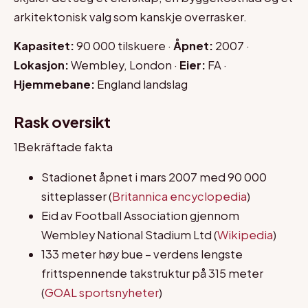
arkitektonisk valg som kanskje overrasker.
Kapasitet:
90 000 tilskuere ·
Åpnet:
2007 ·
Lokasjon:
Wembley, London ·
Eier:
FA ·
Hjemmebane:
England landslag
Rask oversikt
1
Bekräftade fakta
Stadionet åpnet i mars 2007 med 90 000
sitteplasser (
Britannica encyclopedia
)
Eid av Football Association gjennom
Wembley National Stadium Ltd (
Wikipedia
)
133 meter høy bue – verdens lengste
frittspennende takstruktur på 315 meter
(
GOAL sportsnyheter
)