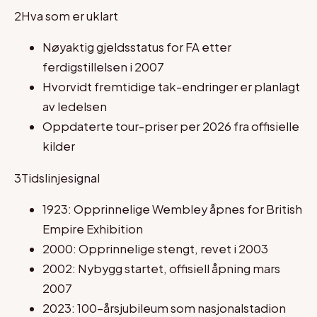
2
Hva som er uklart
Nøyaktig gjeldsstatus for FA etter
ferdigstillelsen i 2007
Hvorvidt fremtidige tak-endringer er planlagt
av ledelsen
Oppdaterte tour-priser per 2026 fra offisielle
kilder
3
Tidslinjesignal
1923: Opprinnelige Wembley åpnes for British
Empire Exhibition
2000: Opprinnelige stengt, revet i 2003
2002: Nybygg startet, offisiell åpning mars
2007
2023: 100-årsjubileum som nasjonalstadion