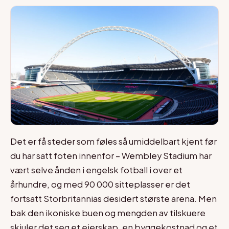
Det er få steder som føles så umiddelbart kjent før
du har satt foten innenfor – Wembley Stadium har
vært selve ånden i engelsk fotball i over et
århundre, og med 90 000 sitteplasser er det
fortsatt Storbritannias desidert største arena. Men
bak den ikoniske buen og mengden av tilskuere
skjuler det seg et eierskap, en byggekostnad og et