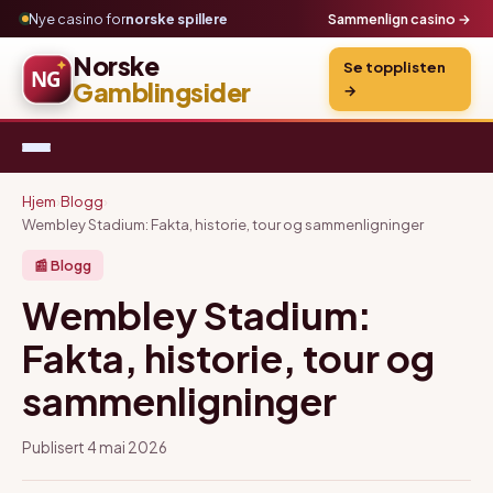
Nye casino for
norske spillere
Sammenlign casino →
Norske
Se topplisten
Gamblingsider
→
Hjem
›
Blogg
›
Wembley Stadium: Fakta, historie, tour og sammenligninger
📰 Blogg
Wembley Stadium:
Fakta, historie, tour og
sammenligninger
Publisert 4 mai 2026