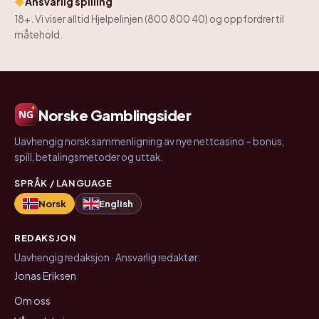
◆
Ansvarlig spilling
18+. Vi viser alltid Hjelpelinjen (800 800 40) og oppfordrer til
måtehold.
Norske Gamblingsider
Uavhengig norsk sammenligning av nye nettcasino – bonus,
spill, betalingsmetoder og uttak.
SPRÅK / LANGUAGE
Norsk
English
REDAKSJON
Uavhengig redaksjon · Ansvarlig redaktør:
Jonas Eriksen
Om oss