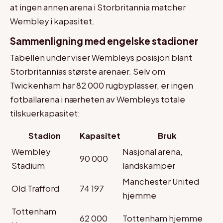
at ingen annen arena i Storbritannia matcher
Wembley i kapasitet.
Sammenligning med engelske stadioner
Tabellen under viser Wembleys posisjon blant
Storbritannias største arenaer. Selv om
Twickenham har 82 000 rugbyplasser, er ingen
fotballarena i nærheten av Wembleys totale
tilskuerkapasitet:
Stadion
Kapasitet
Bruk
Wembley
Nasjonal arena,
90 000
Stadium
landskamper
Manchester United
Old Trafford
74 197
hjemme
Tottenham
62 000
Tottenham hjemme