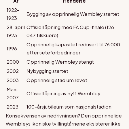
År
Hendelse
1922–
Bygging av opprinnelig Wembley startet
1923
28. april
Offisiell åpning med FA Cup-finale (126
1923
047 tilskuere)
Opprinnelig kapasitet redusert til 76 000
1996
etter seteforbedringer
2000
Opprinnelig Wembley stengt
2002
Nybygging startet
2003
Opprinnelig stadium revet
Mars
Offisiell åpning av nytt Wembley
2007
2023
100-årsjubileum som nasjonalstadion
Konsekvensen av nedrivningen? Den opprinnelige
Wembleys ikoniske tvillingtårnene eksisterer ikke