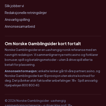
Slik jobber vi
Redaksjonelle retningslinjer
Ansvarlig spilling
Annonsesamarbeid
Om Norske Gamblingsider kort fortalt
Norske Gamblingsider er en uavhengig norsk referanse med en
navngitt redaksjon. Vi sammenligner nye nettcasino og forklarer
bonuser, spill og betalingsmetoder – uten å drive spill eller ta
betalt for plassering.
Annonseinformasjon:
enkelte lenker går til våre partnercasino, og
Norske Gamblingsider kan få provisjon uten ekstra kostnad for
deg. Det påvirker aldri fakta eller anbefalinger. 18+ · Spill ansvarlig ·
Hjelpelinjen 800 800 40.
© 2026 Norske Gamblingsider · uavhengig
sammenligningstjeneste – vi driver ikke spill. 18+.